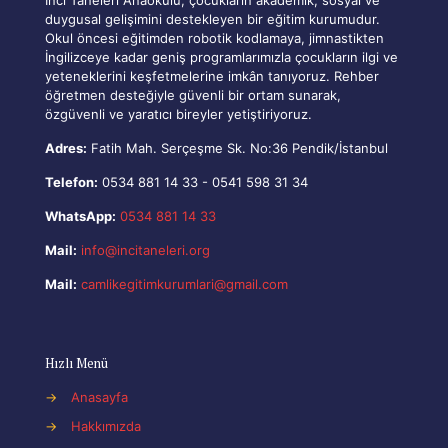
duygusal gelişimini destekleyen bir eğitim kurumudur.
Okul öncesi eğitimden robotik kodlamaya, jimnastikten
İngilizceye kadar geniş programlarımızla çocukların ilgi ve
yeteneklerini keşfetmelerine imkân tanıyoruz. Rehber
öğretmen desteğiyle güvenli bir ortam sunarak,
özgüvenli ve yaratıcı bireyler yetiştiriyoruz.
Adres:
Fatih Mah. Serçeşme Sk. No:36 Pendik/İstanbul
Telefon:
0534 881 14 33
-
0541 598 31 34
WhatsApp:
0534 881 14 33
Mail:
info@incitaneleri.org
Mail:
camlikegitimkurumlari@gmail.com
Hızlı Menü
→
Anasayfa
→
Hakkımızda