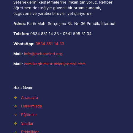
yeteneklerini keşfetmelerine imkân tanıyoruz. Rehber
öğretmen desteğiyle güvenli bir ortam sunarak,
özgüvenli ve yaratıcı bireyler yetiştiriyoruz.
Adres:
Fatih Mah. Serçeşme Sk. No:36 Pendik/İstanbul
Telefon:
0534 881 14 33
-
0541 598 31 34
WhatsApp:
0534 881 14 33
Mail:
info@incitaneleri.org
Mail:
camlikegitimkurumlari@gmail.com
Hızlı Menü
→
Anasayfa
→
Hakkımızda
→
Eğitimler
→
Sınıflar
→
Etkinlikler