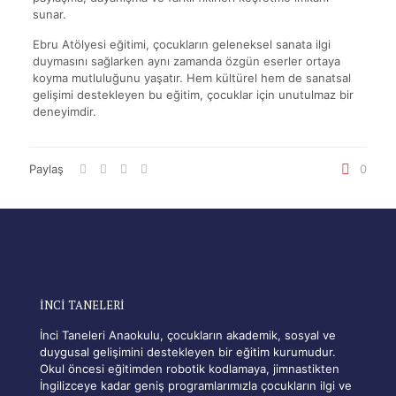
sunar.
Ebru Atölyesi eğitimi, çocukların geleneksel sanata ilgi
duymasını sağlarken aynı zamanda özgün eserler ortaya
koyma mutluluğunu yaşatır. Hem kültürel hem de sanatsal
gelişimi destekleyen bu eğitim, çocuklar için unutulmaz bir
deneyimdir.
Paylaş
0
İNCİ TANELERİ
İnci Taneleri Anaokulu, çocukların akademik, sosyal ve
duygusal gelişimini destekleyen bir eğitim kurumudur.
Okul öncesi eğitimden robotik kodlamaya, jimnastikten
İngilizceye kadar geniş programlarımızla çocukların ilgi ve