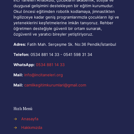
duygusal gelişimini destekleyen bir eğitim kurumudur.
Okul öncesi eğitimden robotik kodlamaya, jimnastikten
İngilizceye kadar geniş programlarımızla çocukların ilgi ve
yeteneklerini keşfetmelerine imkân tanıyoruz. Rehber
öğretmen desteğiyle güvenli bir ortam sunarak,
özgüvenli ve yaratıcı bireyler yetiştiriyoruz.
Adres:
Fatih Mah. Serçeşme Sk. No:36 Pendik/İstanbul
Telefon:
0534 881 14 33
-
0541 598 31 34
WhatsApp:
0534 881 14 33
Mail:
info@incitaneleri.org
Mail:
camlikegitimkurumlari@gmail.com
Hızlı Menü
→
Anasayfa
→
Hakkımızda