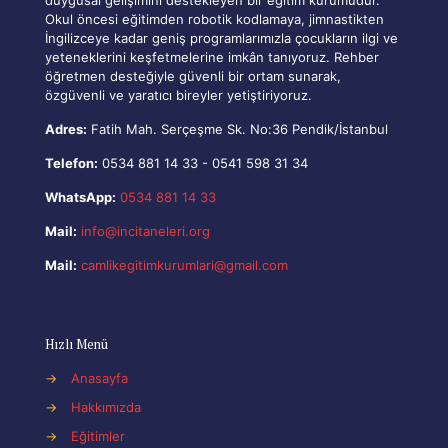
Okul öncesi eğitimden robotik kodlamaya, jimnastikten
İngilizceye kadar geniş programlarımızla çocukların ilgi ve
yeteneklerini keşfetmelerine imkân tanıyoruz. Rehber
öğretmen desteğiyle güvenli bir ortam sunarak,
özgüvenli ve yaratıcı bireyler yetiştiriyoruz.
Adres:
Fatih Mah. Serçeşme Sk. No:36 Pendik/İstanbul
Telefon:
0534 881 14 33
-
0541 598 31 34
WhatsApp:
0534 881 14 33
Mail:
info@incitaneleri.org
Mail:
camlikegitimkurumlari@gmail.com
Hızlı Menü
→
Anasayfa
→
Hakkımızda
→
Eğitimler